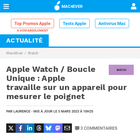
MAC4EVER
Top Promos Apple
Tests Apple
Antivirus Mac
ACTUALITÉ
VPN Mac
Chargeur iPhone
Nettoyeur Mac
Mac4Ever
Watch
Comparatif iPhone
Dock Thunderbolt
Apple Watch / Boucle
WATCH
Unique : Apple
travaille sur un appareil pour
mesurer le poignet
PAR
LAURENCE
- MIS À JOUR LE
5 MARS 2023
À 10H25
3
COMMENTAIRES