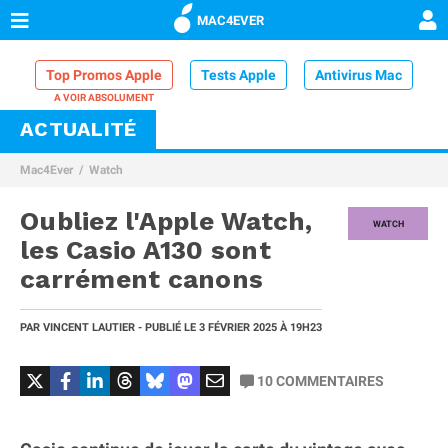
MAC4EVER
Top Promos Apple
Tests Apple
Antivirus Mac
ACTUALITÉ
VPN Mac
Chargeur iPhone
Nettoyeur Mac
Mac4Ever
Watch
Comparatif iPhone
Dock Thunderbolt
Oubliez l'Apple Watch,
WATCH
les Casio A130 sont
carrément canons
PAR
VINCENT LAUTIER
- PUBLIÉ LE
3 FÉVRIER 2025
À 19H23
10
COMMENTAIRES