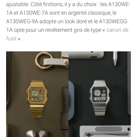
ajustable. Côté finitions, il y a du choix : les A130WE-
1A et A130WE-7A sont en argenté classique, le
A130WEG-9A adopte un look doré et le A130WEGG-
1A opte pour un revêtement gris de type
canon de
fusil
.