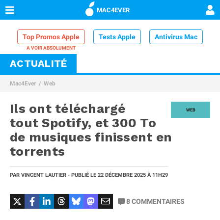
MAC4EVER
Top Promos Apple
Tests Apple
Antivirus Mac
ACTUALITÉ
VPN Mac
Chargeur iPhone
Nettoyeur Mac
Mac4Ever
Web
Comparatif iPhone
Dock Thunderbolt
Ils ont téléchargé
WEB
tout Spotify, et 300 To
de musiques finissent en
torrents
PAR
VINCENT LAUTIER
- PUBLIÉ LE
22 DÉCEMBRE 2025
À 11H29
8
COMMENTAIRES