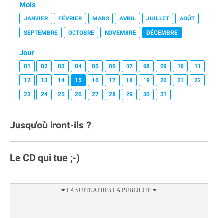
Mois
JANVIER
FÉVRIER
MARS
AVRIL
JUILLET
AOÛT
SEPTEMBRE
OCTOBRE
NOVEMBRE
DÉCEMBRE
Jour
01
02
03
04
05
06
07
08
09
10
11
12
13
14
15
16
17
18
19
20
21
22
23
24
25
26
27
28
29
30
31
Jusqu'où iront-ils ?
Le CD qui tue ;-)