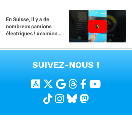
En Suisse, il y a de
nombreux camions
électriques ! #camion
#poidslourds
#voitureelectrique
VOIR TOUTES LES VIDEOS
SUIVEZ-NOUS !