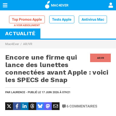
MAC4EVER
Top Promos Apple
Tests Apple
Antivirus Mac
ACTUALITÉ
VPN Mac
Chargeur iPhone
Nettoyeur Mac
Mac4Ever
AR/VR
Comparatif iPhone
Dock Thunderbolt
Encore une firme qui
AR/VR
lance des lunettes
connectées avant Apple : voici
les SPECS de Snap
PAR
LAURENCE
- PUBLIÉ LE
17 JUIN 2026
À 07H21
6
COMMENTAIRES