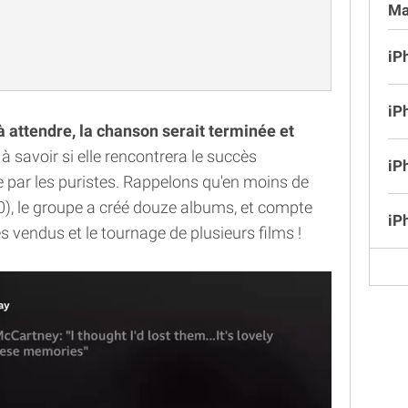
Ma
iP
iP
 à attendre, la chanson serait terminée et
 à savoir si elle rencontrera le succès
iP
e par les puristes. Rappelons qu'en moins de
0), le groupe a créé douze albums, et compte
iP
s vendus et le tournage de plusieurs films !