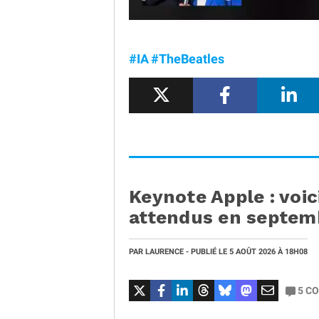
#IA
#TheBeatles
Keynote Apple : voic
attendus en septe
PAR
LAURENCE
- PUBLIÉ LE
5 AOÛT 2026
À 18H08
5
CO