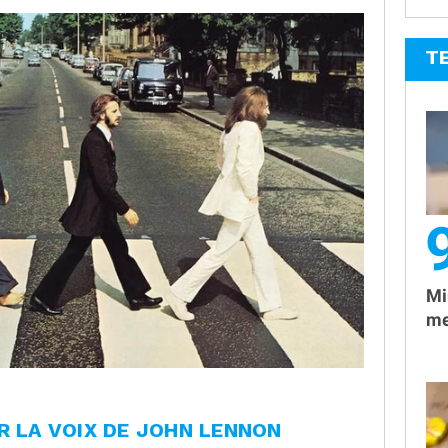
T
Mi
me
R LA VOIX DE JOHN LENNON