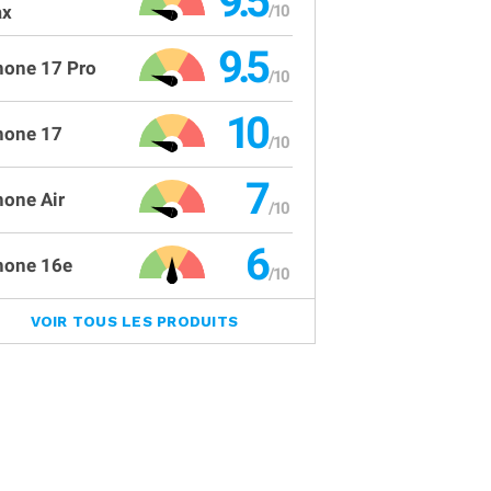
9.5
x
9.5
hone 17 Pro
10
hone 17
7
hone Air
6
hone 16e
VOIR TOUS LES PRODUITS