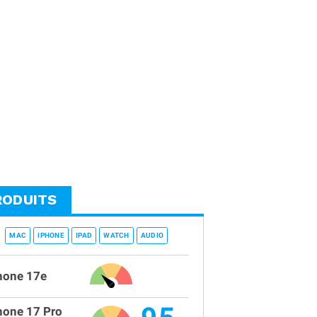
RODUITS
MAC
IPHONE
IPAD
WATCH
AUDIO
hone 17e
hone 17 Pro