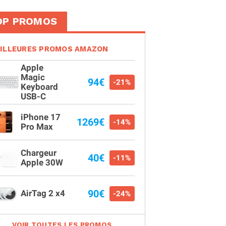
OP PROMOS
ILLEURES PROMOS AMAZON
Apple
Magic
94€
-21%
Keyboard
USB-C
iPhone 17
1269€
-14%
Pro Max
Chargeur
40€
-11%
Apple 30W
90€
AirTag 2 x4
-24%
VOIR TOUTES LES PROMOS