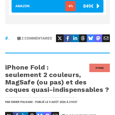
849€
AMAZON
-6%
#AppleWatchSeries12
#Céramique
2
COMMENTAIRES
#AppleWatch
iPhone Fold :
IPHONE
seulement 2 couleurs,
MagSafe (ou pas) et des
coques quasi-indispensables ?
PAR
DIDIER PULICANI
- PUBLIÉ LE
9 AOÛT 2026
À 21H37