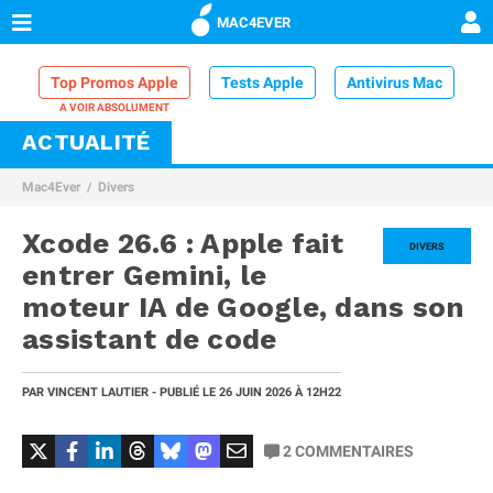
MAC4EVER
Top Promos Apple
Tests Apple
Antivirus Mac
ACTUALITÉ
VPN Mac
Chargeur iPhone
Nettoyeur Mac
Mac4Ever
Divers
Comparatif iPhone
Dock Thunderbolt
Xcode 26.6 : Apple fait
DIVERS
entrer Gemini, le
moteur IA de Google, dans son
assistant de code
PAR
VINCENT LAUTIER
- PUBLIÉ LE
26 JUIN 2026
À 12H22
2
COMMENTAIRES