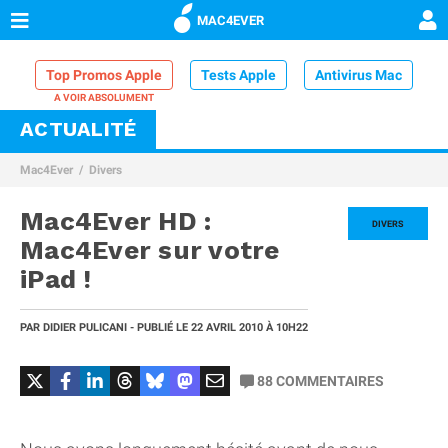
MAC4EVER
Top Promos Apple
Tests Apple
Antivirus Mac
ACTUALITÉ
VPN Mac
Chargeur iPhone
Nettoyeur Mac
Mac4Ever
Divers
Comparatif iPhone
Dock Thunderbolt
Mac4Ever HD :
DIVERS
Mac4Ever sur votre
iPad !
PAR
DIDIER PULICANI
- PUBLIÉ LE
22 AVRIL 2010
À 10H22
88
COMMENTAIRES