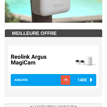
MEILLEURE OFFRE
Reolink Argus
MagiCam
140€
AMAZON
-7%