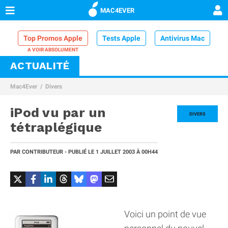
MAC4EVER
Top Promos Apple
Tests Apple
Antivirus Mac
ACTUALITÉ
VPN Mac
Chargeur iPhone
Nettoyeur Mac
Mac4Ever
Divers
Comparatif iPhone
Dock Thunderbolt
iPod vu par un
DIVERS
tétraplégique
PAR
CONTRIBUTEUR
- PUBLIÉ LE
1 JUILLET 2003
À 00H44
Voici un point de vue