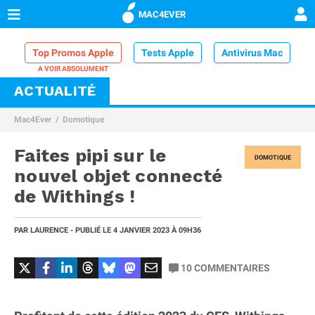
MAC4EVER
Top Promos Apple
Tests Apple
Antivirus Mac
ACTUALITÉ
VPN Mac
Chargeur iPhone
Nettoyeur Mac
Mac4Ever
Domotique
Comparatif iPhone
Dock Thunderbolt
Faites pipi sur le
DOMOTIQUE
nouvel objet connecté
de Withings !
PAR
LAURENCE
- PUBLIÉ LE
4 JANVIER 2023
À 09H36
10
COMMENTAIRES