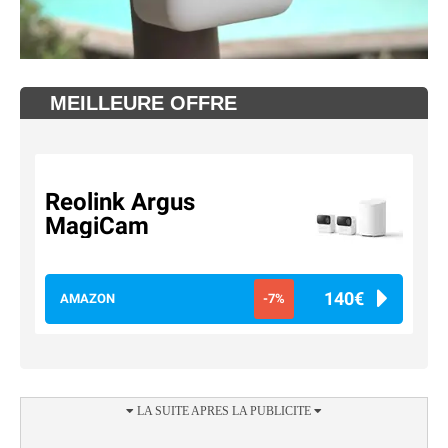
MEILLEURE OFFRE
Reolink Argus
MagiCam
140€
AMAZON
-7%