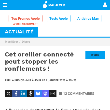
MAC4EVER
Top Promos Apple
Tests Apple
Antivirus Mac
ACTUALITÉ
VPN Mac
Chargeur iPhone
Nettoyeur Mac
Mac4Ever
Divers
Comparatif iPhone
Dock Thunderbolt
Cet oreiller connecté
DIVERS
peut stopper les
ronflements !
PAR
LAURENCE
- MIS À JOUR LE
4 JANVIER 2023
À 20H23
12
COMMENTAIRES