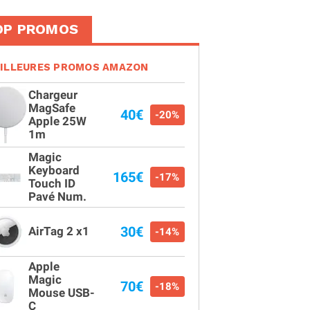
OP PROMOS
ILLEURES PROMOS AMAZON
Chargeur
MagSafe
40€
-20%
Apple 25W
1m
Magic
Keyboard
165€
-17%
Touch ID
Pavé Num.
30€
AirTag 2 x1
-14%
Apple
Magic
70€
-18%
Mouse USB-
C