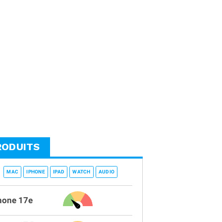
RODUITS
MAC
IPHONE
IPAD
WATCH
AUDIO
hone 17e