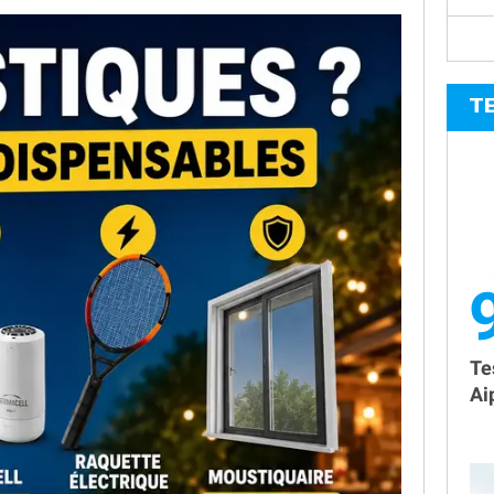
T
9
Te
Ai