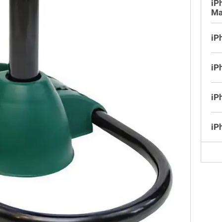
iP
Ma
iP
iP
iP
iP