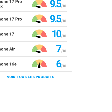
9.5
hone 17 Pro
x
9.5
hone 17 Pro
10
hone 17
7
hone Air
6
hone 16e
VOIR TOUS LES PRODUITS