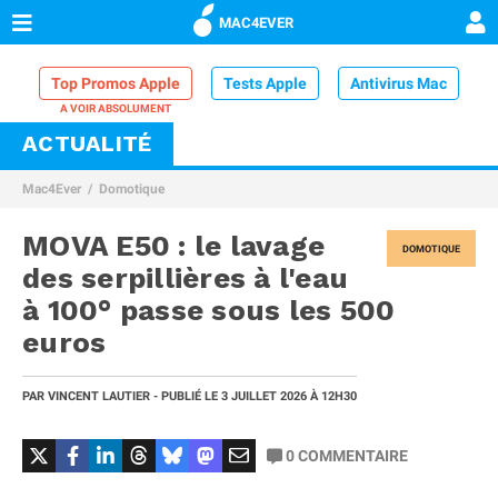
MAC4EVER
Top Promos Apple
Tests Apple
Antivirus Mac
ACTUALITÉ
VPN Mac
Chargeur iPhone
Nettoyeur Mac
Mac4Ever
Domotique
Comparatif iPhone
Dock Thunderbolt
MOVA E50 : le lavage
DOMOTIQUE
des serpillières à l'eau
à 100° passe sous les 500
euros
PAR
VINCENT LAUTIER
- PUBLIÉ LE
3 JUILLET 2026
À 12H30
0
COMMENTAIRE