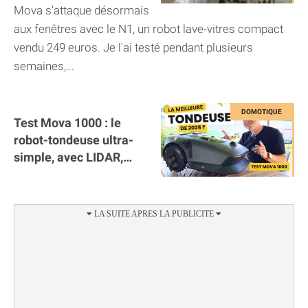
la corvée des vitres
Mova s'attaque désormais
aux fenêtres avec le N1, un robot lave-vitres compact
vendu 249 euros. Je l'ai testé pendant plusieurs
semaines,...
Test Mova 1000 : le
robot-tondeuse ultra-
simple, avec LIDAR,
sans antenne RTK et
pas trop cher !