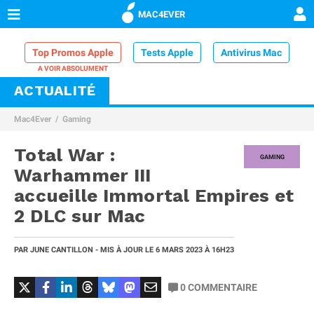
MAC4EVER
Top Promos Apple
Tests Apple
Antivirus Mac
ACTUALITÉ
VPN Mac
Chargeur iPhone
Nettoyeur Mac
Mac4Ever
Gaming
Comparatif iPhone
Dock Thunderbolt
Total War :
GAMING
Warhammer III
accueille Immortal Empires et
2 DLC sur Mac
PAR
JUNE CANTILLON
- MIS À JOUR LE
6 MARS 2023
À 16H23
0
COMMENTAIRE