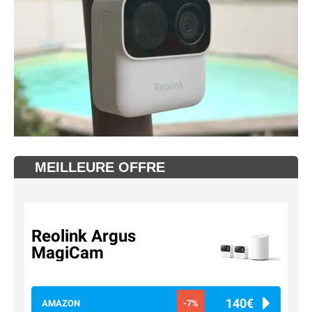
MEILLEURE OFFRE
Reolink Argus
MagiCam
140€
AMAZON
-7%