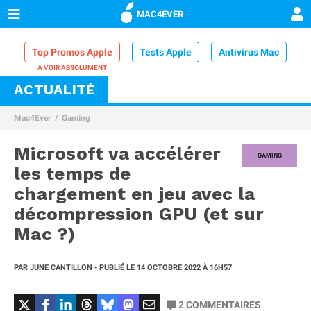
MAC4EVER
Top Promos Apple
Tests Apple
Antivirus Mac
ACTUALITÉ
VPN Mac
Chargeur iPhone
Nettoyeur Mac
Mac4Ever
Gaming
Comparatif iPhone
Dock Thunderbolt
Microsoft va accélérer
GAMING
les temps de
chargement en jeu avec la
décompression GPU (et sur
Mac ?)
PAR
JUNE CANTILLON
- PUBLIÉ LE
14 OCTOBRE 2022
À 16H57
2
COMMENTAIRES