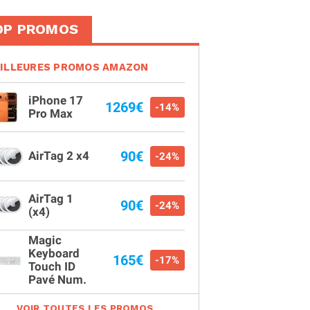
OP PROMOS
ILLEURES PROMOS AMAZON
iPhone 17
1269€
-14%
Pro Max
90€
AirTag 2 x4
-24%
AirTag 1
90€
-24%
(x4)
Magic
Keyboard
165€
-17%
Touch ID
Pavé Num.
VOIR TOUTES LES PROMOS