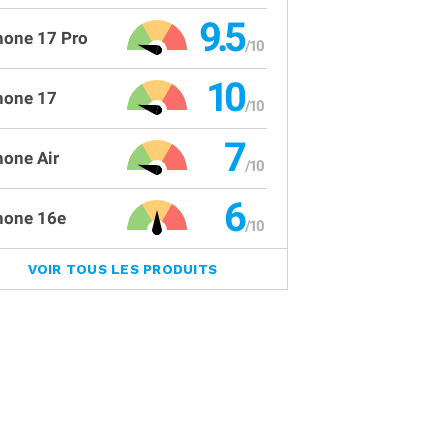
9.5
hone 17 Pro
10
hone 17
7
hone Air
6
hone 16e
VOIR TOUS LES PRODUITS