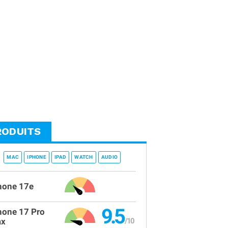
RODUITS
MAC
IPHONE
IPAD
WATCH
AUDIO
hone 17e
9.5
hone 17 Pro
x