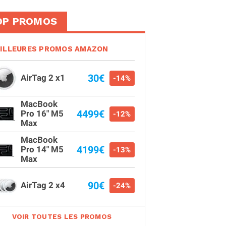
OP PROMOS
ILLEURES PROMOS AMAZON
30€
AirTag 2 x1
-14%
MacBook
4499€
Pro 16" M5
-12%
Max
MacBook
4199€
Pro 14" M5
-13%
Max
90€
AirTag 2 x4
-24%
VOIR TOUTES LES PROMOS