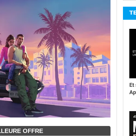
T
Et
Ap
LLEURE OFFRE