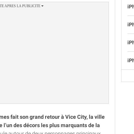
iP
iP
iP
iP
s fait son grand retour à Vice City, la ville
te l’un des décors les plus marquants de la
articule autour de deux personnages principaux,