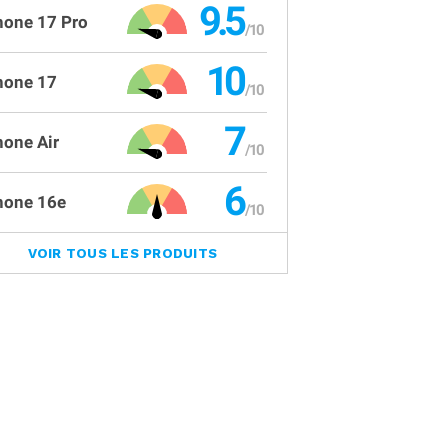
9.5
hone 17 Pro
10
hone 17
7
hone Air
6
hone 16e
VOIR TOUS LES PRODUITS