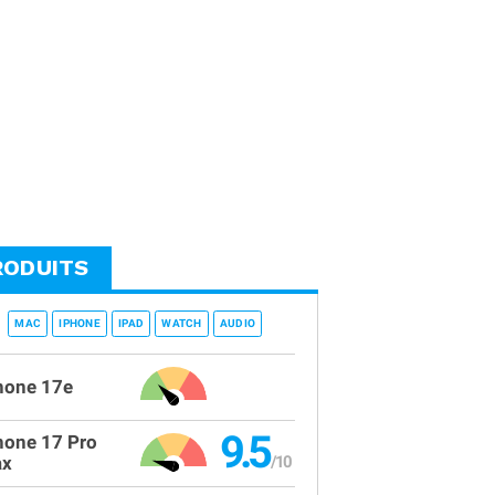
RODUITS
MAC
IPHONE
IPAD
WATCH
AUDIO
hone 17e
9.5
hone 17 Pro
x