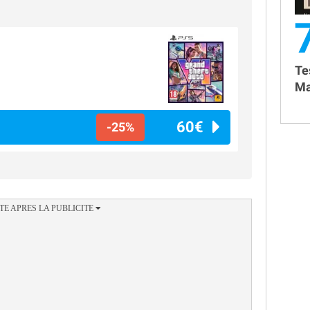
Te
Ma
60€
-25%