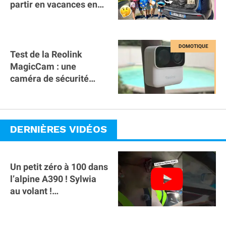
partir en vacances en
famille avec des
bagages ?
Test de la Reolink
MagicCam : une
caméra de sécurité
magnétique à 59€ sans
abonnement !
DERNIÈRES VIDÉOS
Un petit zéro à 100 dans
l’alpine A390 ￼! Sylwia
au volant !
#voitureelectrique
#alpine #a390