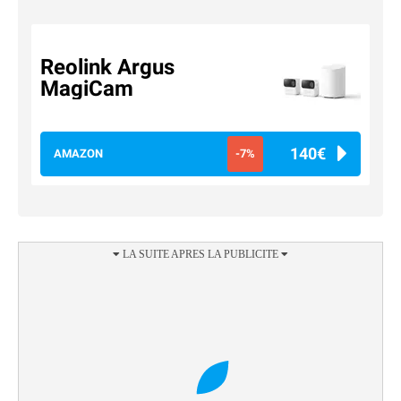
Reolink Argus
MagiCam
140€
AMAZON
-7%