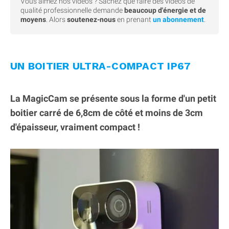
Vous aimez nos videos ? Sachez que faire des vidéos de
qualité professionnelle demande
beaucoup d'énergie et de
moyens
. Alors
soutenez-nous
en prenant
un abonnement
.
UN BOITIER ULTRA-COMPACT IP67
La MagicCam se présente sous la forme d'un petit
boitier carré de 6,8cm de côté et moins de 3cm
d'épaisseur, vraiment compact !