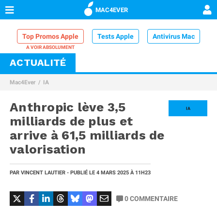
MAC4EVER
Top Promos Apple
Tests Apple
Antivirus Mac
ACTUALITÉ
VPN Mac
Chargeur iPhone
Nettoyeur Mac
Mac4Ever
IA
Comparatif iPhone
Dock Thunderbolt
Anthropic lève 3,5
IA
milliards de plus et
arrive à 61,5 milliards de
valorisation
PAR
VINCENT LAUTIER
- PUBLIÉ LE
4 MARS 2025
À 11H23
0
COMMENTAIRE