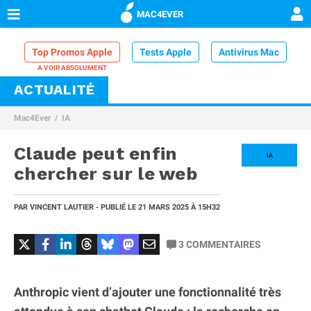
MAC4EVER
Top Promos Apple
Tests Apple
Antivirus Mac
ACTUALITÉ
VPN Mac
Chargeur iPhone
Nettoyeur Mac
Mac4Ever
IA
Comparatif iPhone
Dock Thunderbolt
Claude peut enfin
IA
chercher sur le web
PAR
VINCENT LAUTIER
- PUBLIÉ LE
21 MARS 2025
À 15H32
3
COMMENTAIRES
Anthropic vient d’ajouter une fonctionnalité très