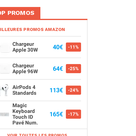
OP PROMOS
ILLEURES PROMOS AMAZON
Chargeur
40€
-11%
Apple 30W
Chargeur
64€
-25%
Apple 96W
AirPods 4
113€
-24%
Standards
Magic
Keyboard
165€
-17%
Touch ID
Pavé Num.
VOIR TOUTES LES PROMOS