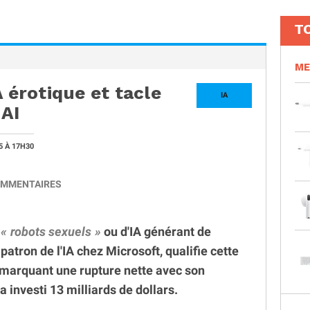
T
ME
A érotique et tacle
IA
nAI
25
À 17H30
MMENTAIRES
e
robots sexuels
ou d'IA générant de
atron de l'IA chez Microsoft, qualifie cette
 marquant une rupture nette avec son
a investi 13 milliards de dollars.