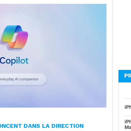
P
iP
iP
ONCENT DANS LA DIRECTION
Ma