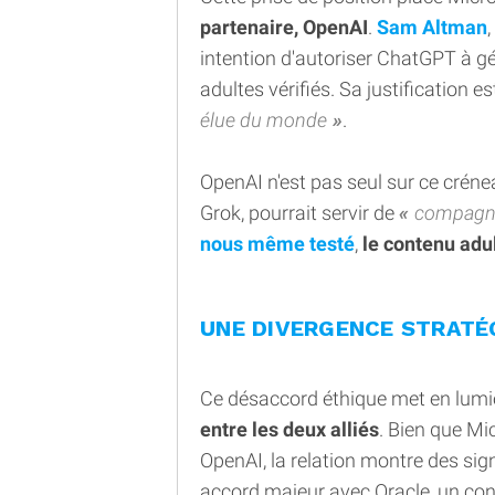
partenaire, OpenAI
.
Sam Altman
intention d'autoriser ChatGPT à gé
adultes vérifiés. Sa justification e
élue du monde
.
OpenAI n'est pas seul sur ce crén
Grok, pourrait servir de
compag
nous même testé
,
le contenu adu
UNE DIVERGENCE STRATÉ
Ce désaccord éthique met en lumi
entre les deux alliés
. Bien que Mic
OpenAI, la relation montre des si
accord majeur avec Oracle, un conc