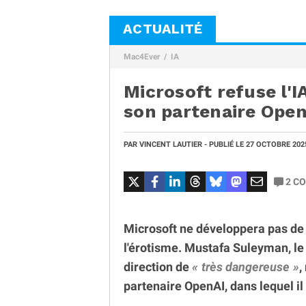
ACTUALITÉ
Mac4Ever
IA
Microsoft refuse l'I
son partenaire Ope
PAR
VINCENT LAUTIER
- PUBLIÉ LE
27 OCTOBRE 20
2
CO
Microsoft ne développera pas d
l'érotisme. Mustafa Suleyman, le p
direction de
très dangereuse
,
partenaire OpenAI, dans lequel il 