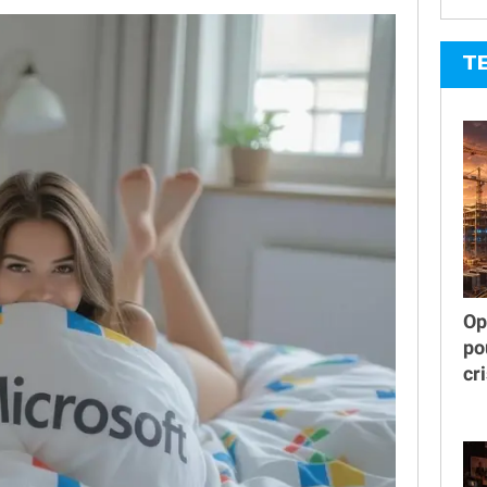
T
Op
po
cr