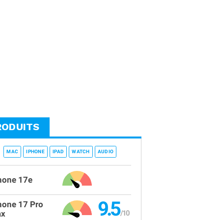
RODUITS
MAC
IPHONE
IPAD
WATCH
AUDIO
hone 17e
9.5
hone 17 Pro
x