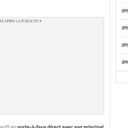
iP
iP
iP
iP
osoft en
porte-à-faux direct avec son principal