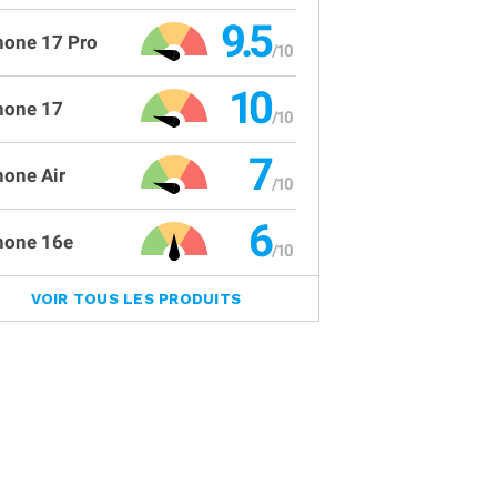
9.5
hone 17 Pro
10
hone 17
7
hone Air
6
hone 16e
VOIR TOUS LES PRODUITS