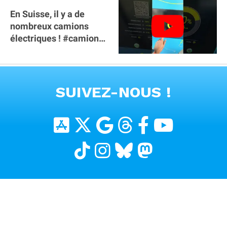
En Suisse, il y a de
nombreux camions
électriques ! #camion
#poidslourds
#voitureelectrique
VOIR TOUTES LES VIDEOS
SUIVEZ-NOUS !