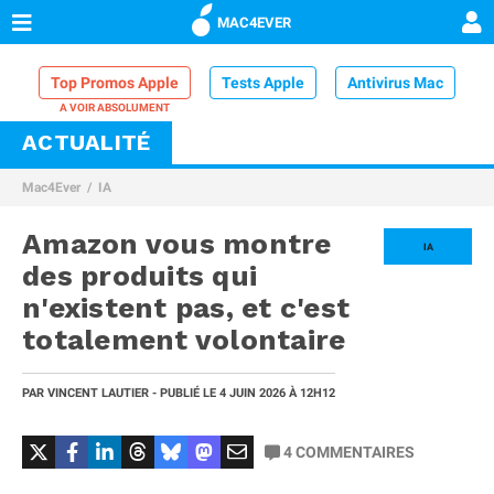
MAC4EVER
Top Promos Apple
Tests Apple
Antivirus Mac
ACTUALITÉ
VPN Mac
Chargeur iPhone
Nettoyeur Mac
Mac4Ever
IA
Comparatif iPhone
Dock Thunderbolt
Amazon vous montre
IA
des produits qui
n'existent pas, et c'est
totalement volontaire
PAR
VINCENT LAUTIER
- PUBLIÉ LE
4 JUIN 2026
À 12H12
4
COMMENTAIRES