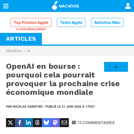
MAC4EVER
Top Promos Apple
Tests Apple
Antivirus Mac
ARTICLES
VPN Mac
Chargeur iPhone
Nettoyeur Mac
Mac4Ever
IA
Comparatif iPhone
Dock Thunderbolt
OpenAI en bourse :
IA
pourquoi cela pourrait
provoquer la prochaine crise
économique mondiale
PAR
NICOLAS SABATIER
- PUBLIÉ LE
21 JUIN 2026
À 17H07
15
COMMENTAIRES