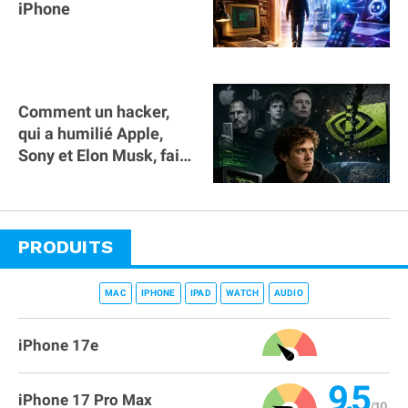
iPhone
Comment un hacker,
qui a humilié Apple,
Sony et Elon Musk, fait
trembler Nvidia
PRODUITS
MAC
IPHONE
IPAD
WATCH
AUDIO
iPhone 17e
9.5
iPhone 17 Pro Max