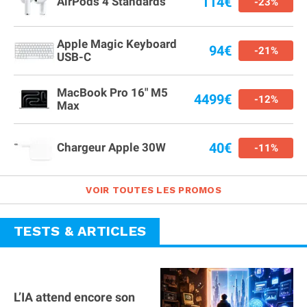
114€
AirPods 4 Standards
-23%
Apple Magic Keyboard
94€
-21%
USB-C
MacBook Pro 16" M5
4499€
-12%
Max
40€
Chargeur Apple 30W
-11%
VOIR TOUTES LES PROMOS
TESTS & ARTICLES
L’IA attend encore son