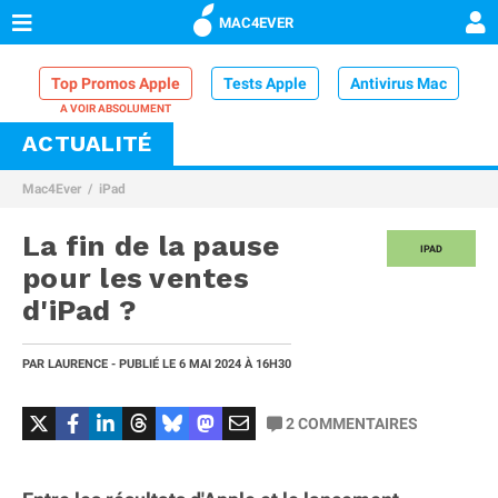
MAC4EVER
Top Promos Apple
Tests Apple
Antivirus Mac
ACTUALITÉ
VPN Mac
Chargeur iPhone
Nettoyeur Mac
Mac4Ever
iPad
Comparatif iPhone
Dock Thunderbolt
La fin de la pause
IPAD
pour les ventes
d'iPad ?
PAR
LAURENCE
- PUBLIÉ LE
6 MAI 2024
À 16H30
2
COMMENTAIRES