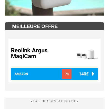
MEILLEURE OFFRE
Reolink Argus
MagiCam
140€
AMAZON
-7%