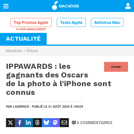
MAC4EVER
Top Promos Apple
Tests Apple
Antivirus Mac
ACTUALITÉ
VPN Mac
Chargeur iPhone
Nettoyeur Mac
Mac4Ever
iPhone
Comparatif iPhone
Dock Thunderbolt
IPPAWARDS : les
IPHONE
gagnants des Oscars
de la photo à l'iPhone sont
connus
PAR
LAURENCE
- PUBLIÉ LE
21 AOÛT 2024
À 15H24
6
COMMENTAIRES