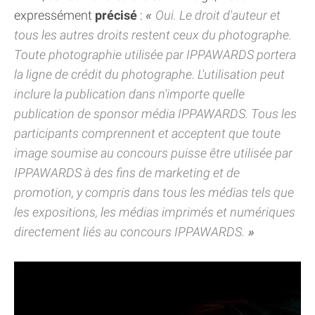
expressément
précisé
:
Oui. Le droit d'auteur et
tous les autres droits restent ceux du photographe.
Toute photographie utilisée par IPPAWARDS portera
la ligne de crédit du photographe. L'utilisation peut
inclure la publication dans n'importe quelle
publication de sponsor média IPPAWARDS. Tous les
participants comprennent et acceptent que toute
image soumise au concours puisse être utilisée par
IPPAWARDS à des fins de marketing et de
promotion, y compris dans tous les médias tels que
les expositions, les médias imprimés et numériques
directement liés au concours IPPAWARDS.