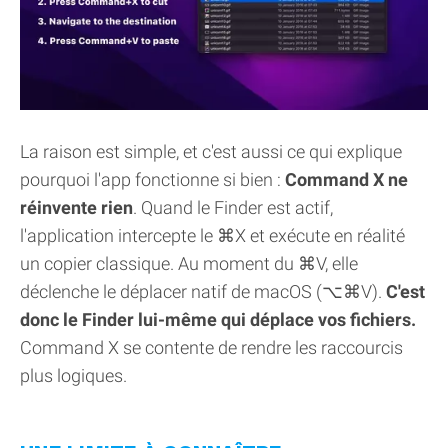
La raison est simple, et c'est aussi ce qui explique
pourquoi l'app fonctionne si bien :
Command X ne
réinvente rien
. Quand le Finder est actif,
l'application intercepte le ⌘X et exécute en réalité
un copier classique. Au moment du ⌘V, elle
déclenche le déplacer natif de macOS (⌥⌘V).
C'est
donc le Finder lui-même qui déplace vos fichiers.
Command X se contente de rendre les raccourcis
plus logiques.