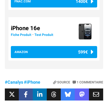
1400€
FNAC.COM
iPhone 16e
-
Fiche Produit
Test Produit
599€
AMAZON
#Canalys
#iPhone
SOURCE
1
COMMENTAIRE