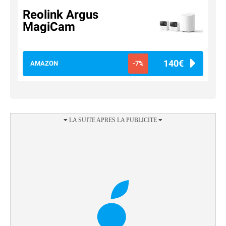
Reolink Argus
MagiCam
140€
AMAZON
-7%