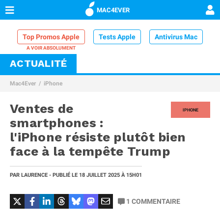
MAC4EVER
Top Promos Apple
Tests Apple
Antivirus Mac
ACTUALITÉ
VPN Mac
Chargeur iPhone
Nettoyeur Mac
Mac4Ever
iPhone
Comparatif iPhone
Dock Thunderbolt
Ventes de
IPHONE
smartphones :
l'iPhone résiste plutôt bien
face à la tempête Trump
PAR
LAURENCE
- PUBLIÉ LE
18 JUILLET 2025
À 15H01
1
COMMENTAIRE