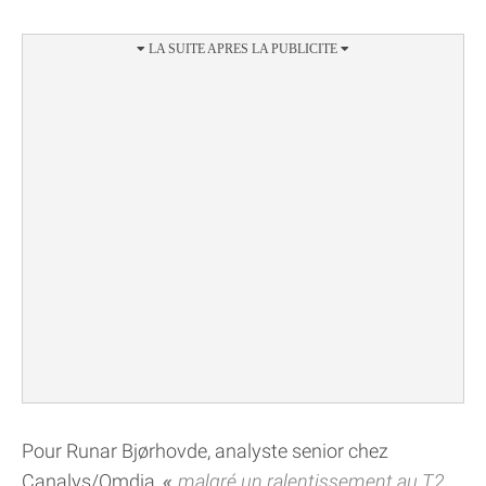
Pour Runar Bjørhovde, analyste senior chez
Canalys/Omdia,
malgré un ralentissement au T2,