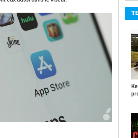
T
Ke
pr