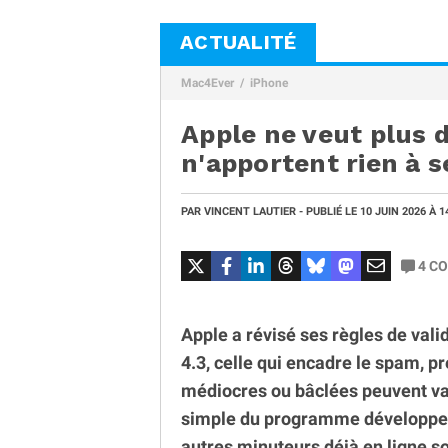
ACTUALITÉ
Mac4Ever
iPhone
Apple ne veut plus d
n'apportent rien à s
PAR
VINCENT LAUTIER
- PUBLIÉ LE
10 JUIN 2026
À 1
4
CO
Apple a révisé ses règles de valida
4.3, celle qui encadre le spam, p
médiocres ou bâclées peuvent val
simple du programme développeur
autres minuteurs déjà en ligne so