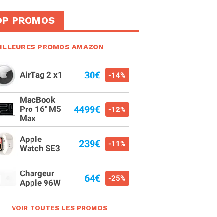
OP PROMOS
ILLEURES PROMOS AMAZON
30€
AirTag 2 x1
-14%
MacBook
4499€
Pro 16" M5
-12%
Max
Apple
239€
-11%
Watch SE3
Chargeur
64€
-25%
Apple 96W
VOIR TOUTES LES PROMOS