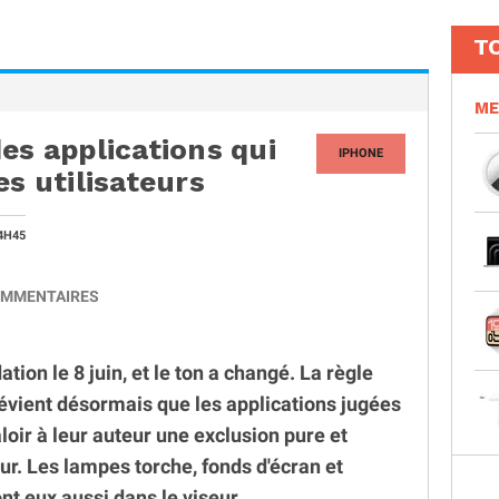
T
ME
es applications qui
IPHONE
es utilisateurs
4H45
MMENTAIRES
tion le 8 juin, et le ton a changé. La règle
révient désormais que les applications jugées
oir à leur auteur une exclusion pure et
. Les lampes torche, fonds d'écran et
nt eux aussi dans le viseur.