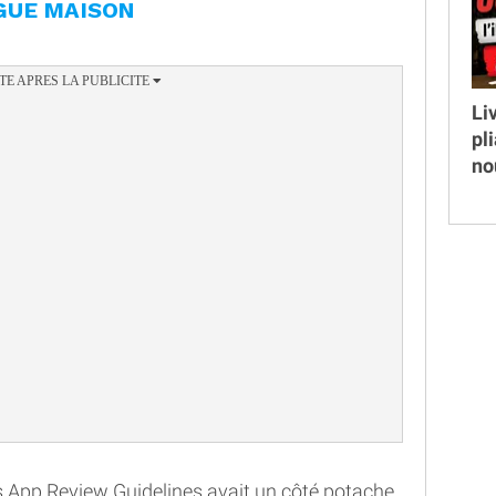
AGUE MAISON
Li
pl
no
es App Review Guidelines avait un côté potache.