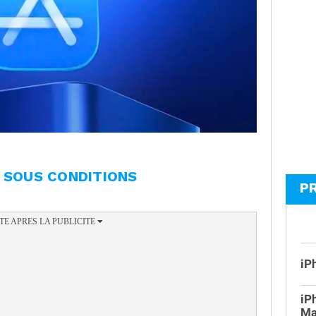
S SOUS CONDITIONS
P
iP
iP
Ma