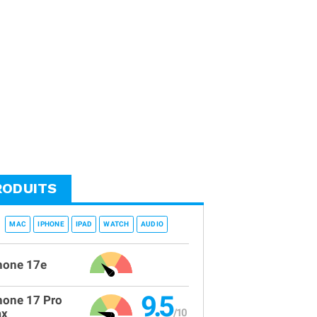
RODUITS
MAC
IPHONE
IPAD
WATCH
AUDIO
hone 17e
9.5
hone 17 Pro
x