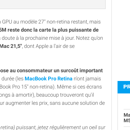
on GPU au modèle 27" non-retina restant, mais
M reste donc la carte la plus puissante de
s doute à la prochaine mise à jour. Notez qu'on
iMac 21,5"
, dont Apple a l'air de se
pose au consommateur un surcoût important
 durée (les
MacBook Pro Retina
n'ont jamais
P
cBook Pro 15" non-retina). Même si ces écrans
longs à amortir), beaucoup trouveront qu'il
pour augmenter les prix, sans aucune solution de
Ma
M
etina) puissant, jetez régulièrement un oeil sur