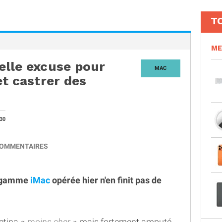
T
ME
belle excuse pour
MAC
et castrer des
30
OMMENTAIRES
la gamme
iMac
opérée hier n'en finit pas de
Retina
moins cher
mais fortement amputé