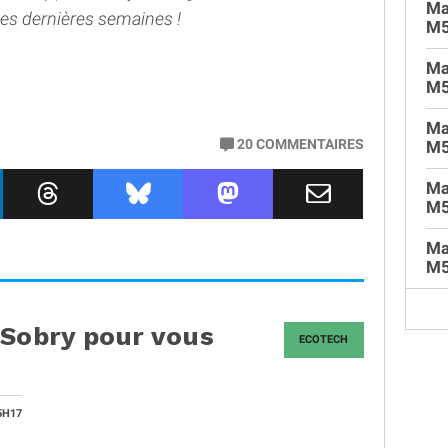
Ma
ces dernières semaines !
M
Ma
M5
Ma
20
COMMENTAIRES
M5
Ma
M5
Ma
M5
 Sobry pour vous
ECOTECH
5H17