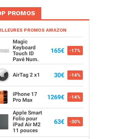
OP PROMOS
ILLEURES PROMOS AMAZON
Magic
Keyboard
165€
-17%
Touch ID
Pavé Num.
30€
AirTag 2 x1
-14%
iPhone 17
1269€
-14%
Pro Max
Apple Smart
Folio pour
63€
-30%
iPad Air M2
11 pouces