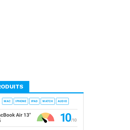
RODUITS
MAC
IPHONE
IPAD
WATCH
AUDIO
10
cBook Air 13"
5