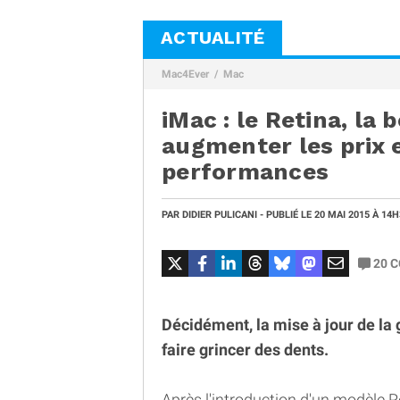
ACTUALITÉ
Mac4Ever
Mac
iMac : le Retina, la 
augmenter les prix 
performances
PAR
DIDIER PULICANI
- PUBLIÉ LE
20 MAI 2015
À 14H
20
C
Décidément, la mise à jour de 
faire grincer des dents.
Après l'introduction d'un modèle 