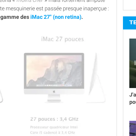
tite mesquinerie est passée presque inaperçue :
de-gamme des
iMac 27" (non retina)
.
T
J'
po