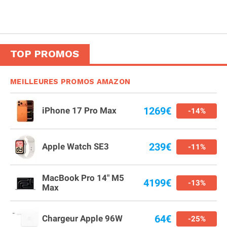
TOP PROMOS
MEILLEURES PROMOS AMAZON
1269€
iPhone 17 Pro Max
-14%
239€
Apple Watch SE3
-11%
MacBook Pro 14" M5
4199€
-13%
Max
64€
Chargeur Apple 96W
-25%