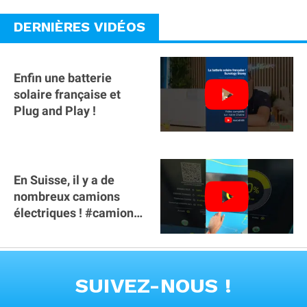
DERNIÈRES VIDÉOS
Enfin une batterie
solaire française et
Plug and Play !
En Suisse, il y a de
nombreux camions
électriques ! #camion
#poidslourds
#voitureelectrique
VOIR TOUTES LES VIDEOS
SUIVEZ-NOUS !