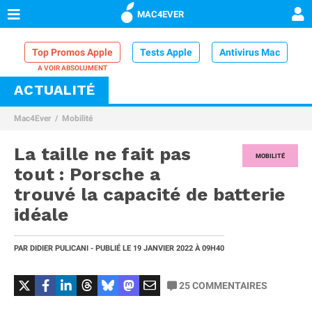
MAC4EVER
Top Promos Apple
Tests Apple
Antivirus Mac
ACTUALITÉ
VPN Mac
Chargeur iPhone
Nettoyeur Mac
Mac4Ever
Mobilité
Comparatif iPhone
Dock Thunderbolt
La taille ne fait pas
MOBILITÉ
tout : Porsche a
trouvé la capacité de batterie
idéale
PAR
DIDIER PULICANI
- PUBLIÉ LE
19 JANVIER 2022
À 09H40
25
COMMENTAIRES