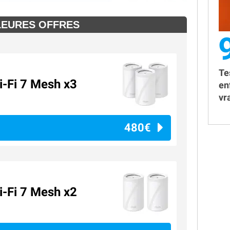
LEURES OFFRES
Te
-Fi 7 Mesh x3
en
vr
480€
-Fi 7 Mesh x2