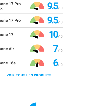
9.5
hone 17 Pro
x
9.5
hone 17 Pro
10
hone 17
7
hone Air
6
hone 16e
VOIR TOUS LES PRODUITS