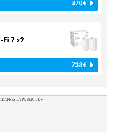
370€
-Fi 7 x2
738€