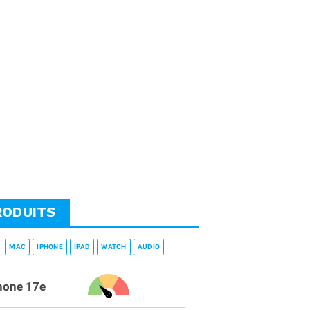
RODUITS
MAC
IPHONE
IPAD
WATCH
AUDIO
hone 17e