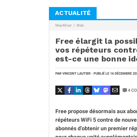
ACTUALITÉ
Mac4Ever
Web
Free élargit la possi
vos répéteurs contre
est-ce une bonne id
PAR
VINCENT LAUTIER
- PUBLIÉ LE
16 DÉCEMBRE 2
4
CO
Free propose désormais aux abon
répéteurs WiFi 5 contre de nouve
abonnés d’obtenir un premier rép
pour chaque unité supplémentaire