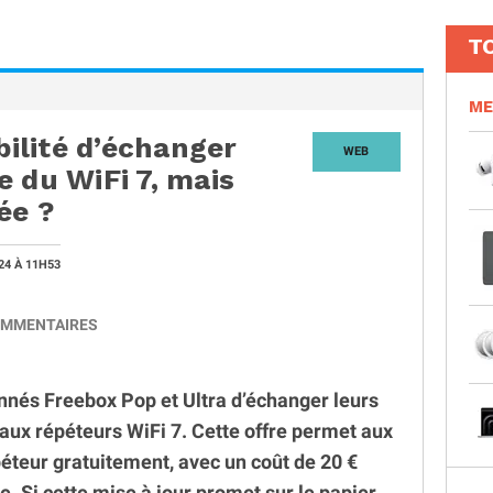
T
ME
bilité d’échanger
WEB
 du WiFi 7, mais
ée ?
024
À 11H53
MMENTAIRES
nés Freebox Pop et Ultra d’échanger leurs
aux répéteurs WiFi 7. Cette offre permet aux
éteur gratuitement, avec un coût de 20 €
. Si cette mise à jour promet sur le papier