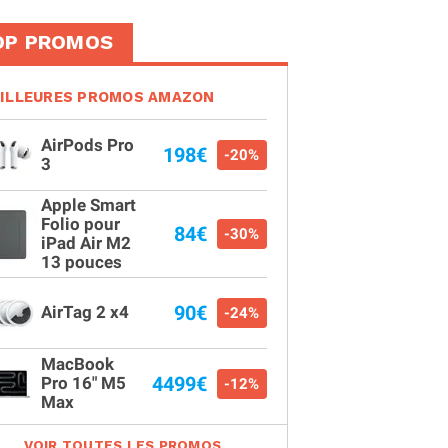
OP PROMOS
ILLEURES PROMOS AMAZON
AirPods Pro
198€
-20%
3
Apple Smart
Folio pour
84€
-30%
iPad Air M2
13 pouces
90€
AirTag 2 x4
-24%
MacBook
4499€
Pro 16" M5
-12%
Max
VOIR TOUTES LES PROMOS