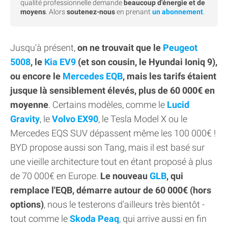
qualité professionnelle demande
beaucoup d'énergie et de
moyens
. Alors
soutenez-nous
en prenant
un abonnement
.
Jusqu'à présent,
on ne trouvait que le
Peugeot
5008
, le
Kia EV9
(et son cousin, le Hyundai Ioniq 9),
ou encore le
Mercedes EQB
, mais les tarifs étaient
jusque là sensiblement élevés, plus de 60 000€ en
moyenne
. Certains modèles, comme le
Lucid
Gravity
, le
Volvo EX90
, le Tesla Model X ou le
Mercedes EQS SUV dépassent même les 100 000€ !
BYD propose aussi son Tang, mais il est basé sur
une vieille architecture tout en étant proposé à plus
de 70 000€ en Europe.
Le nouveau
GLB
, qui
remplace l'EQB, démarre autour de 60 000€ (hors
options)
, nous le testerons d'ailleurs très bientôt -
tout comme le
Skoda Peaq
, qui arrive aussi en fin