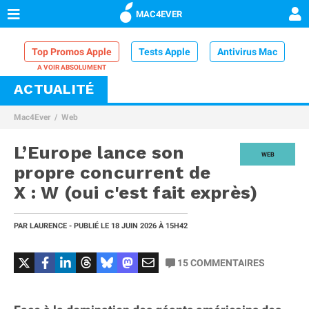
MAC4EVER
Top Promos Apple
Tests Apple
Antivirus Mac
ACTUALITÉ
VPN Mac
Chargeur iPhone
Nettoyeur Mac
Mac4Ever
Web
Comparatif iPhone
Dock Thunderbolt
L’Europe lance son
WEB
propre concurrent de
X : W (oui c'est fait exprès)
PAR
LAURENCE
- PUBLIÉ LE
18 JUIN 2026
À 15H42
15
COMMENTAIRES