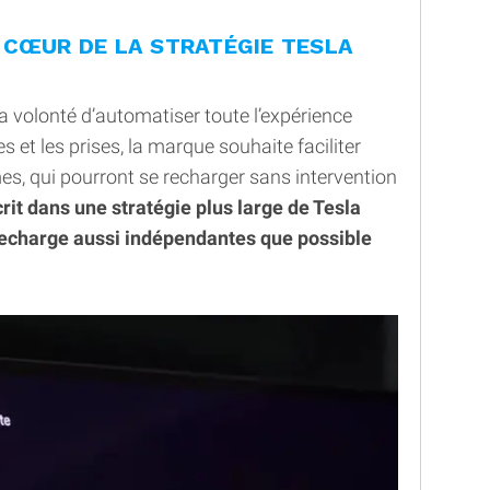
 CŒUR DE LA STRATÉGIE TESLA
a volonté d’automatiser toute l’expérience
s et les prises, la marque souhaite faciliter
mes, qui pourront se recharger sans intervention
rit dans une stratégie plus large de Tesla
a recharge aussi indépendantes que possible