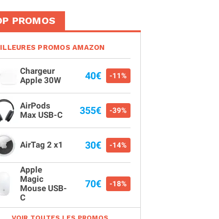
OP PROMOS
ILLEURES PROMOS AMAZON
Chargeur
40€
-11%
Apple 30W
AirPods
355€
-39%
Max USB-C
30€
AirTag 2 x1
-14%
Apple
Magic
70€
-18%
Mouse USB-
C
VOIR TOUTES LES PROMOS