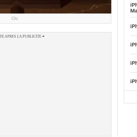
iP
Ma
Clic
iP
iP
iP
iP