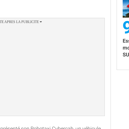
Es
mo
SU
 présenté son Robotaxi Cybercab, un véhicule