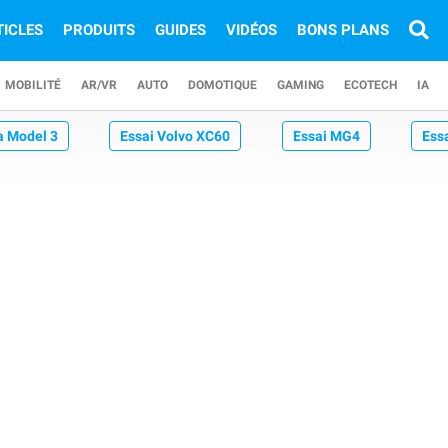
TICLES
PRODUITS
GUIDES
VIDÉOS
BONS PLANS
MOBILITÉ
AR/VR
AUTO
DOMOTIQUE
GAMING
ECOTECH
IA
a Model 3
Essai Volvo XC60
Essai MG4
Ess