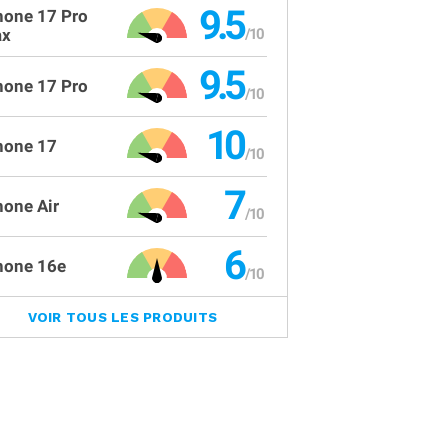
9.5
hone 17 Pro
x
9.5
hone 17 Pro
10
hone 17
7
hone Air
6
hone 16e
VOIR TOUS LES PRODUITS