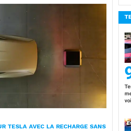
T
9
Te
me
vo
UR TESLA AVEC LA RECHARGE SANS