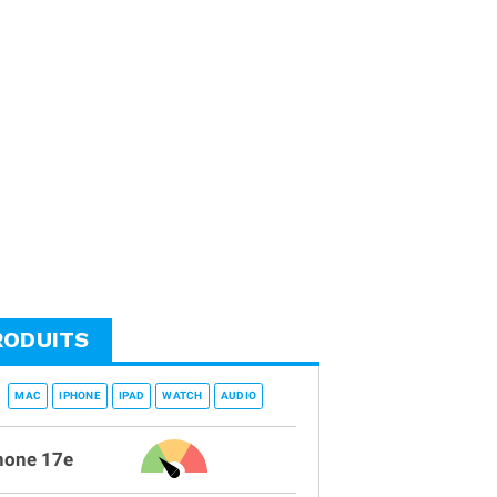
RODUITS
MAC
IPHONE
IPAD
WATCH
AUDIO
hone 17e