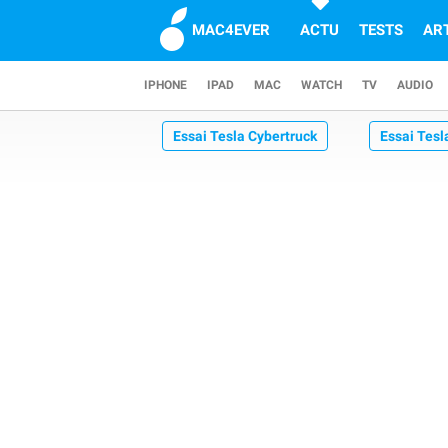
MAC4EVER
ACTU
TESTS
AR
IPHONE
IPAD
MAC
WATCH
TV
AUDIO
Essai Tesla Cybertruck
Essai Tesl
Essai Volkswagen ID.Buzz