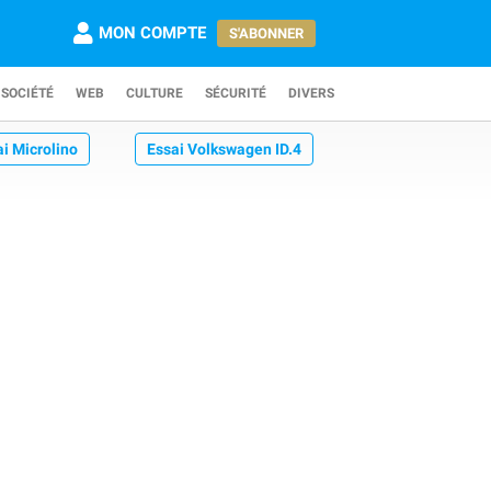
MON COMPTE
S'ABONNER
SOCIÉTÉ
WEB
CULTURE
SÉCURITÉ
DIVERS
ai Microlino
Essai Volkswagen ID.4
Essai BMW iX1 xDrive 30