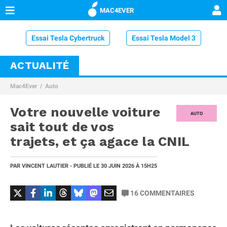
MAC4EVER
Essai Tesla Cybertruck
Essai Tesla Model 3
ACTUALITÉ
Essai Volvo XC60
Essai MG4
Essai Microlino
Mac4Ever
Auto
Essai Volkswagen ID.4
Essai Volkswagen ID.Buzz
Votre nouvelle voiture
Essai BMW iX1 xDrive 30
AUTO
sait tout de vos
trajets, et ça agace la CNIL
PAR
VINCENT LAUTIER
- PUBLIÉ LE
30 JUIN 2026
À 15H25
16
COMMENTAIRES