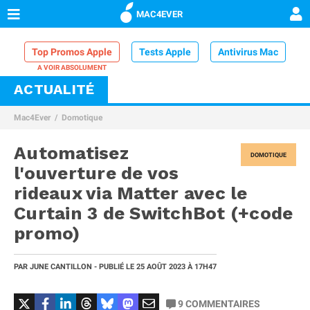
MAC4EVER
Top Promos Apple
Tests Apple
Antivirus Mac
ACTUALITÉ
VPN Mac
Chargeur iPhone
Nettoyeur Mac
Mac4Ever
Domotique
Comparatif iPhone
Dock Thunderbolt
Automatisez
DOMOTIQUE
l'ouverture de vos
rideaux via Matter avec le
Curtain 3 de SwitchBot (+code
promo)
PAR
JUNE CANTILLON
- PUBLIÉ LE
25 AOÛT 2023
À 17H47
9
COMMENTAIRES