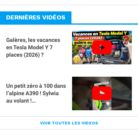
bagages ?
DERNIÈRES VIDÉOS
Galères, les vacances
en Tesla Model Y 7
places (2026) ?
Un petit zéro à 100 dans
l’alpine A390 ￼! Sylwia
au volant !
#voitureelectrique
#alpine #a390
VOIR TOUTES LES VIDEOS