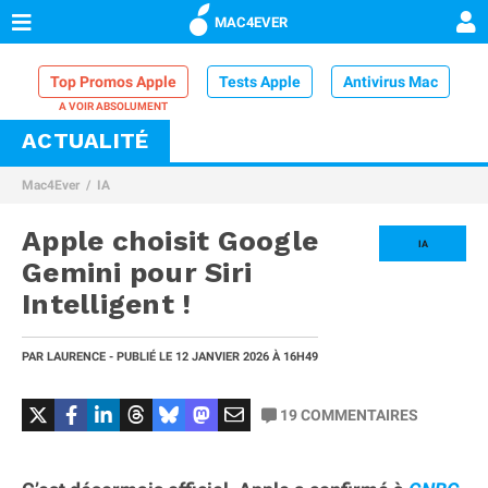
MAC4EVER
Top Promos Apple
Tests Apple
Antivirus Mac
ACTUALITÉ
VPN Mac
Chargeur iPhone
Nettoyeur Mac
Mac4Ever
IA
Comparatif iPhone
Dock Thunderbolt
Apple choisit Google
IA
Gemini pour Siri
Intelligent !
PAR
LAURENCE
- PUBLIÉ LE
12 JANVIER 2026
À 16H49
19
COMMENTAIRES