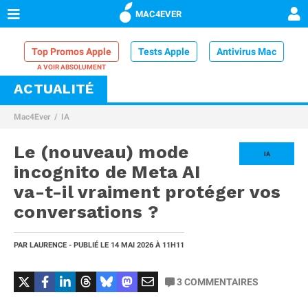
MAC4EVER
Top Promos Apple
Tests Apple
Antivirus Mac
ACTUALITÉ
VPN Mac
Chargeur iPhone
Nettoyeur Mac
Mac4Ever
IA
Comparatif iPhone
Dock Thunderbolt
Le (nouveau) mode
IA
incognito de Meta AI
va-t-il vraiment protéger vos
conversations ?
PAR
LAURENCE
- PUBLIÉ LE
14 MAI 2026
À 11H11
3
COMMENTAIRES