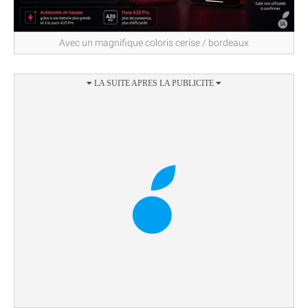
Avec un magnifique coloris cerise / bordeaux