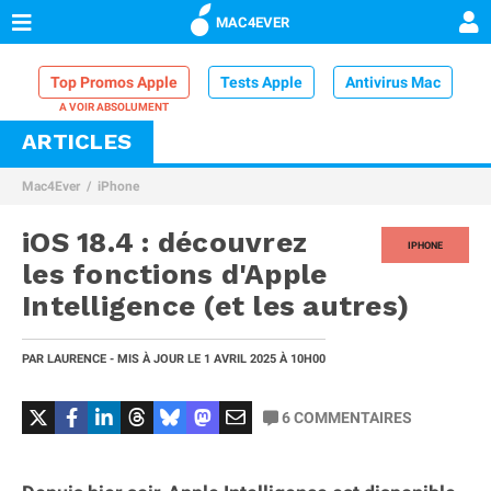
MAC4EVER
Top Promos Apple
Tests Apple
Antivirus Mac
ARTICLES
VPN Mac
Chargeur iPhone
Nettoyeur Mac
Mac4Ever
iPhone
Comparatif iPhone
Dock Thunderbolt
iOS 18.4 : découvrez
IPHONE
les fonctions d'Apple
Intelligence (et les autres)
PAR
LAURENCE
- MIS À JOUR LE
1 AVRIL 2025
À 10H00
6
COMMENTAIRES