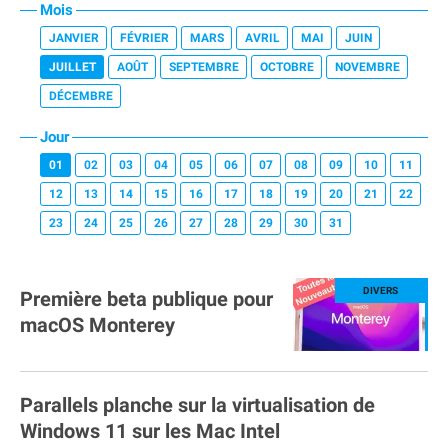
Mois
JANVIER
FÉVRIER
MARS
AVRIL
MAI
JUIN
JUILLET
AOÛT
SEPTEMBRE
OCTOBRE
NOVEMBRE
DÉCEMBRE
Jour
01
02
03
04
05
06
07
08
09
10
11
12
13
14
15
16
17
18
19
20
21
22
23
24
25
26
27
28
29
30
31
Première beta publique pour
macOS Monterey
Parallels planche sur la virtualisation de
Windows 11 sur les Mac Intel