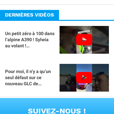
abonnement !
DERNIÈRES VIDÉOS
Un petit zéro à 100 dans
l’alpine A390 ￼! Sylwia
au volant !
#voitureelectrique
#alpine #a390
Pour moi, il n’y a qu’un
seul défaut sur ce
nouveau GLC de
Mercedes : il manque la
clé sur téléphone
VOIR TOUTES LES VIDEOS
SUIVEZ-NOUS !