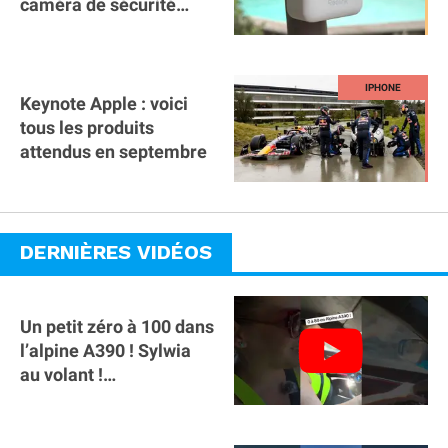
caméra de sécurité
magnétique à 59€ sans
abonnement !
Keynote Apple : voici
tous les produits
attendus en septembre
DERNIÈRES VIDÉOS
Un petit zéro à 100 dans
l’alpine A390 ￼! Sylwia
au volant !
#voitureelectrique
#alpine #a390