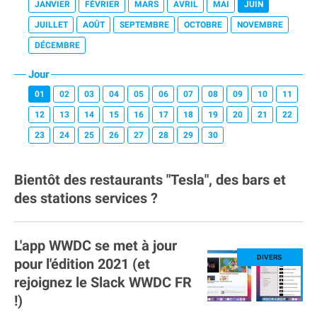
JANVIER
FÉVRIER
MARS
AVRIL
MAI
JUIN
JUILLET
AOÛT
SEPTEMBRE
OCTOBRE
NOVEMBRE
DÉCEMBRE
Jour
01
02
03
04
05
06
07
08
09
10
11
12
13
14
15
16
17
18
19
20
21
22
23
24
25
26
27
28
29
30
Bientôt des restaurants "Tesla", des bars et
des stations services ?
L'app WWDC se met à jour
pour l'édition 2021 (et
rejoignez le Slack WWDC FR
!)