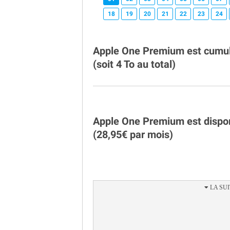
18
19
20
21
22
23
24
Apple One Premium est cumula
(soit 4 To au total)
Apple One Premium est dispon
(28,95€ par mois)