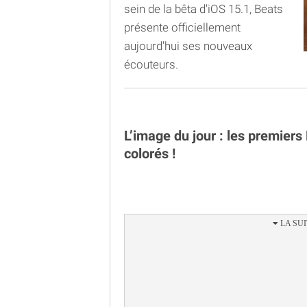
Adaptive EQ à 199$
sein de la bêta d'iOS 15.1, Beats
présente officiellement
aujourd'hui ses nouveaux
écouteurs.
L’image du jour : les premie
colorés !