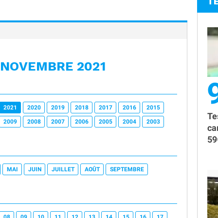
T
 NOVEMBRE 2021
2021
2020
2019
2018
2017
2016
2015
Te
2009
2008
2007
2006
2005
2004
2003
ca
59
MAI
JUIN
JUILLET
AOÛT
SEPTEMBRE
08
09
10
11
12
13
14
15
16
17