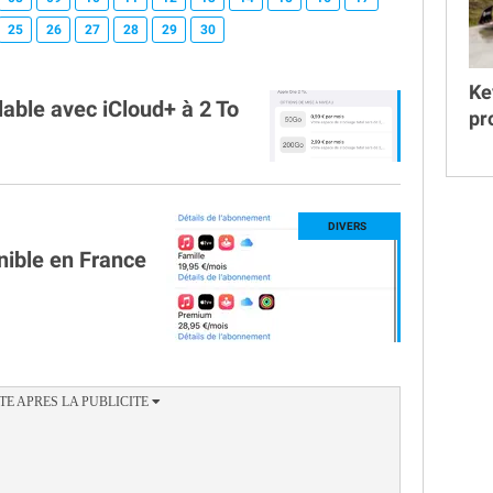
25
26
27
28
29
30
Ke
ble avec iCloud+ à 2 To
pr
ible en France