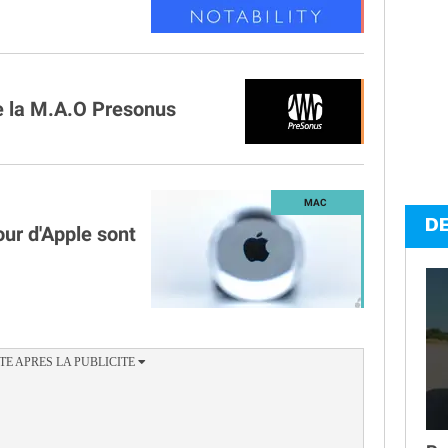
de la M.A.O Presonus
D
our d'Apple sont