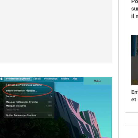
Po
su
il
En
et