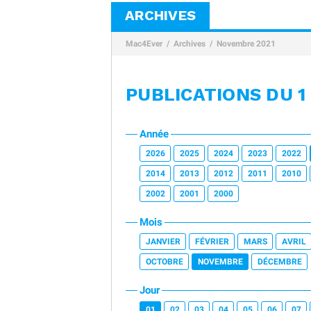
ARCHIVES
Mac4Ever
Archives
Novembre 2021
PUBLICATIONS DU 1
Année
2026
2025
2024
2023
2022
2014
2013
2012
2011
2010
2002
2001
2000
Mois
JANVIER
FÉVRIER
MARS
AVRIL
OCTOBRE
NOVEMBRE
DÉCEMBRE
Jour
01
02
03
04
05
06
07