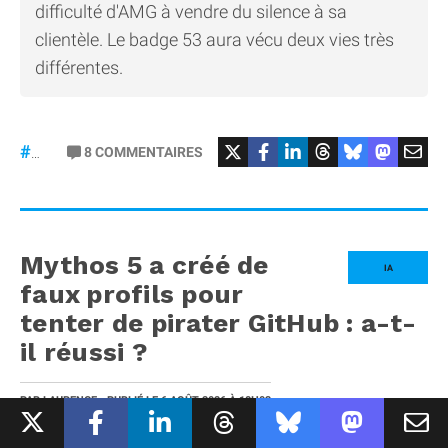
difficulté d'AMG à vendre du silence à sa
clientèle. Le badge 53 aura vécu deux vies très
différentes.
#Mercedes
8
COMMENTAIRES
#gt53
Mythos 5 a créé de
IA
faux profils pour
tenter de pirater GitHub : a-t-
il réussi ?
PAR
LAURENCE
- PUBLIÉ LE
6 AOÛT 2026
À 18H03