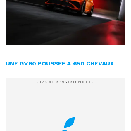
UNE GV60 POUSSÉE À 650 CHEVAUX