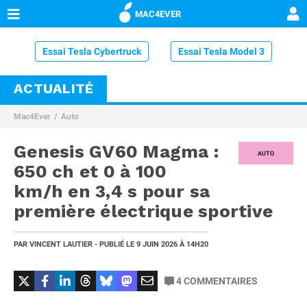
MAC4EVER
Essai Tesla Cybertruck
Essai Tesla Model 3
ACTUALITÉ
Essai Volvo XC60
Essai MG4
Essai Microlino
Mac4Ever
Auto
Essai Volkswagen ID.4
Essai Volkswagen ID.Buzz
Genesis GV60 Magma :
Essai BMW iX1 xDrive 30
AUTO
650 ch et 0 à 100
km/h en 3,4 s pour sa
première électrique sportive
PAR
VINCENT LAUTIER
- PUBLIÉ LE
9 JUIN 2026
À 14H20
4
COMMENTAIRES