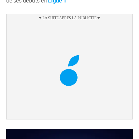
de ses débuts en
Ligue 1
.