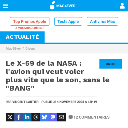
MAC4EVER
Top Promos Apple
Tests Apple
Antivirus Mac
ACTUALITÉ
VPN Mac
Chargeur iPhone
Nettoyeur Mac
Mac4Ever
Divers
Comparatif iPhone
Dock Thunderbolt
Le X-59 de la NASA :
DIVERS
l'avion qui veut voler
plus vite que le son, sans le
"BANG"
PAR
VINCENT LAUTIER
- PUBLIÉ LE
4 NOVEMBRE 2025
À 13H19
12
COMMENTAIRES