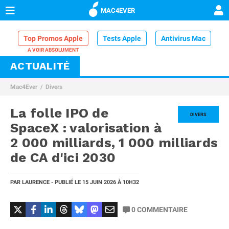
MAC4EVER
Top Promos Apple
Tests Apple
Antivirus Mac
ACTUALITÉ
VPN Mac
Chargeur iPhone
Nettoyeur Mac
Mac4Ever
Divers
Comparatif iPhone
Dock Thunderbolt
La folle IPO de
DIVERS
SpaceX : valorisation à
2 000 milliards, 1 000 milliards
de CA d'ici 2030
PAR
LAURENCE
- PUBLIÉ LE
15 JUIN 2026
À 10H32
0
COMMENTAIRE