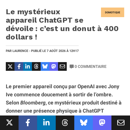
Le mystérieux
DOMOTIQUE
appareil ChatGPT se
dévoile : c’est un donut à 400
dollars !
PAR
LAURENCE
- PUBLIÉ LE
7 AOÛT 2026
À 12H17
0
COMMENTAIRE
Le premier appareil conçu par OpenAI avec Jony
Ive commence doucement à sortir de l’ombre.
Selon
Bloomberg
, ce mystérieux produit destiné à
donner une présence physique à ChatGPT
prendrait la forme d’un étonnant appareil
circulaire, proche d’un petit donut, capable de