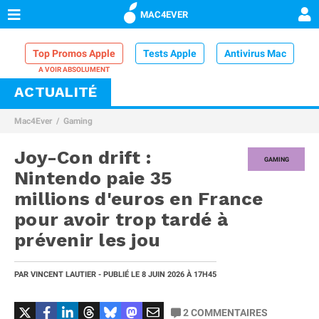
MAC4EVER
Top Promos Apple
Tests Apple
Antivirus Mac
ACTUALITÉ
VPN Mac
Chargeur iPhone
Nettoyeur Mac
Mac4Ever
Gaming
Comparatif iPhone
Dock Thunderbolt
Joy-Con drift :
GAMING
Nintendo paie 35
millions d'euros en France
pour avoir trop tardé à
prévenir les jou
PAR
VINCENT LAUTIER
- PUBLIÉ LE
8 JUIN 2026
À 17H45
2
COMMENTAIRES