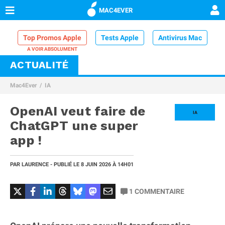
MAC4EVER
Top Promos Apple
Tests Apple
Antivirus Mac
ACTUALITÉ
VPN Mac
Chargeur iPhone
Nettoyeur Mac
Mac4Ever
IA
Comparatif iPhone
Dock Thunderbolt
OpenAI veut faire de
IA
ChatGPT une super
app !
PAR
LAURENCE
- PUBLIÉ LE
8 JUIN 2026
À 14H01
1
COMMENTAIRE