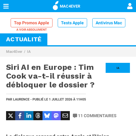
MAC4EVER
Top Promos Apple
Tests Apple
Antivirus Mac
ACTUALITÉ
VPN Mac
Chargeur iPhone
Nettoyeur Mac
Mac4Ever
IA
Comparatif iPhone
Dock Thunderbolt
Siri AI en Europe : Tim
IA
Cook va-t-il réussir à
débloquer le dossier ?
PAR
LAURENCE
- PUBLIÉ LE
1 JUILLET 2026
À 11H05
11
COMMENTAIRES