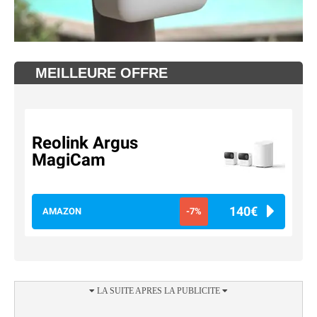
MEILLEURE OFFRE
Reolink Argus
MagiCam
140€
AMAZON
-7%